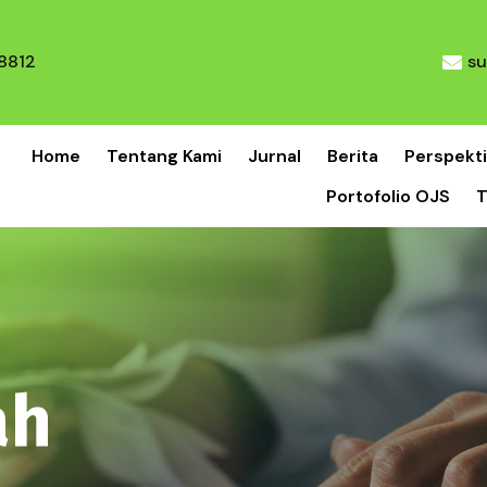
8812
su
Home
Tentang Kami
Jurnal
Berita
Perspekti
Portofolio OJS
T
ah