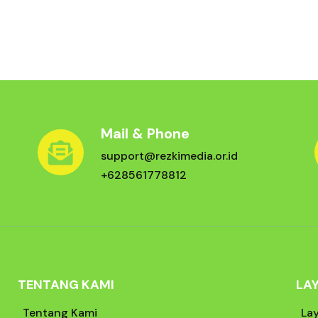
Mail & Phone
support@rezkimedia.or.id
+628561778812
TENTANG KAMI
LA
Tentang Kami
La