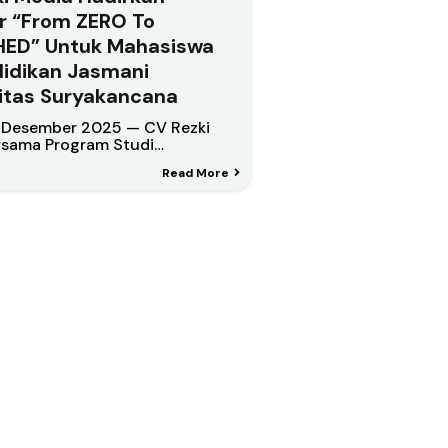
r “From ZERO To
HED” Untuk Mahasiswa
didikan Jasmani
itas Suryakancana
6 Desember 2025 — CV Rezki
rsama Program Studi…
Read More