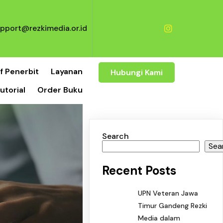
pport@rezkimedia.or.id
f Penerbit
Layanan
Hubungi Kami
utorial
Order Buku
Search
Sea
Recent Posts
UPN Veteran Jawa
Timur Gandeng Rezki
Media dalam