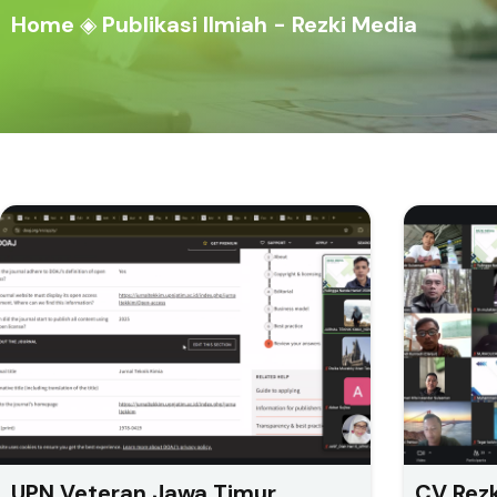
Home
◈
Publikasi Ilmiah - Rezki Media
UPN Veteran Jawa Timur
CV Rezk